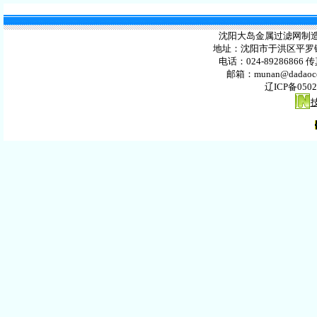
沈阳大岛金属过滤网制造有限公
地址：沈阳市于洪区平罗镇
电话：024-89286866 传
邮箱：
munan@dadaoc
辽ICP备0502
洗净机
铜管末端加工机