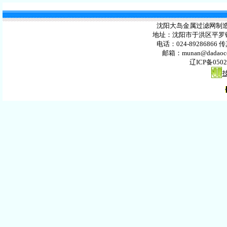
沈阳大岛金属过滤网制造有限公
地址：沈阳市于洪区平罗镇
电话：024-89286866 传
邮箱：
munan@dadaoc
辽ICP备0502
洗净机
铜管末端加工机